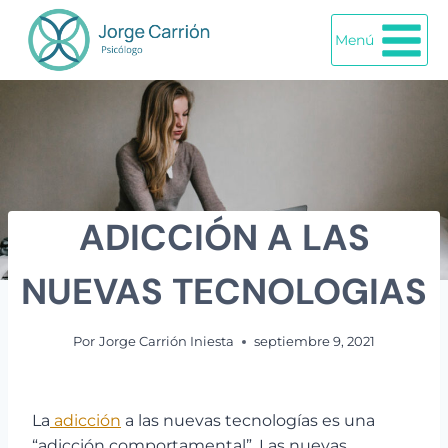
Saltar
al
Menú
contenido
ADICCIÓN A LAS
NUEVAS TECNOLOGIAS
Por
Jorge Carrión Iniesta
septiembre 9, 2021
La
adicción
a las nuevas tecnologías es una
“adicción comportamental”. Las nuevas